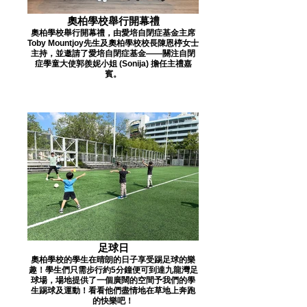
奧柏學校舉行開幕禮
奧柏學校舉行開幕禮，由愛培自閉症基金主席
Toby Mountjoy先生及奧柏學校校長陳恩楟女士
主持，並邀請了愛培自閉症基金——關注自閉
症學童大使郭羨妮小姐 (Sonija) 擔任主禮嘉
賓。
足球日
奧柏學校的學生在晴朗的日子享受踢足球的樂
趣！學生們只需步行約5分鐘便可到達九龍灣足
球場，場地提供了一個廣闊的空間予我們的學
生踢球及運動！看看他們盡情地在草地上奔跑
的快樂吧！