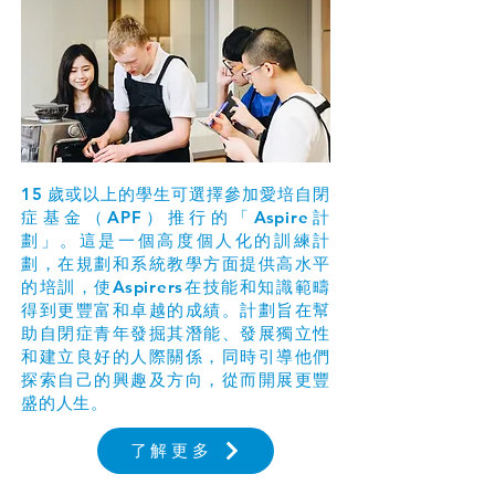
15
歲或以上的學生可選擇參加愛培自閉
症基金（
APF
）推行的「
Aspire
計
劃」。這是一個高度個人化的訓練計
劃，在規劃和系統教學方面提供高水平
的培訓，使
Aspirers
在技能和知識範疇
得到更豐富和卓越的成績。計劃旨在幫
助自閉症青年發掘其潛能、發展獨立性
和建立良好的人際關係，同時引導他們
Aspire計劃
探索自己的興趣及方向，從而開展更豐
盛的人生。
了解更多