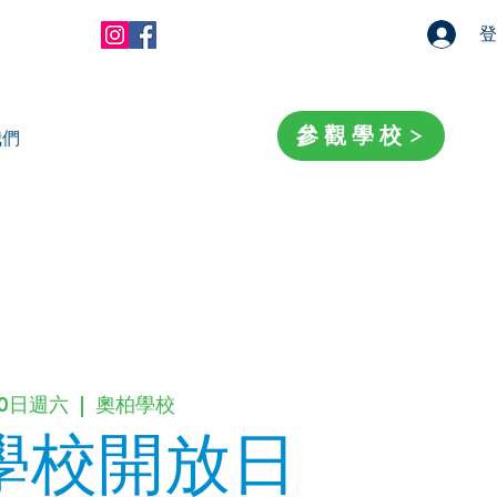
登
參觀學校
我們
20日週六
  |  
奧柏學校
學校開放日