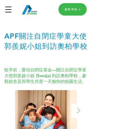
參觀學校
APF
關注自閉症學童大使
郭羨妮小姐到訪奧柏學校
較早前，愛培自閉症基金—關注自閉症學童
大使郭羨妮小姐 (Sonija) 到訪奧柏學校，參
觀校舍及與學生共度一天愉快的校園生活。